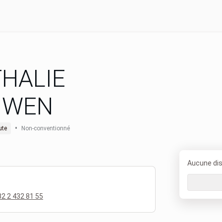
HALIE
UWEN
•
ute
Non-conventionné
Aucune disp
2 2 432 81 55