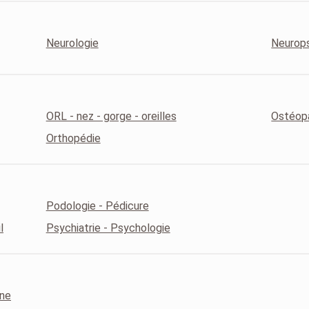
Neurologie
Neurop
ORL - nez - gorge - oreilles
Ostéop
Orthopédie
Podologie - Pédicure
l
Psychiatrie - Psychologie
ine