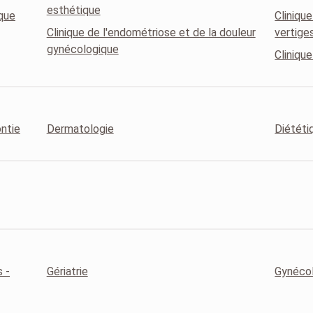
esthétique
ique
Cliniqu
Clinique de l'endométriose et de la douleur
vertige
gynécologique
Clinique
ontie
Dermatologie
Diététiq
 -
Gériatrie
Gynécol