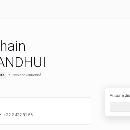
hain
ANDHUI
•
ute
Non-conventionné
Aucune disp
•
+32 2 432 81 55